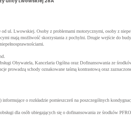
y ulicy Lwowskiej 28A
ie od ul. Lwowskiej. Osoby z problemami motorycznymi, osoby z niepe
cymi mają możliwość skorzystania z pochylni. Drugie wejście do budy
 niepełnosprawnościami.
nd.
 Obsługi Obywatela, Kancelaria Ogólna oraz Dofinansowania ze środk
cje prowadzą schody oznakowane taśmą kontrastową oraz zaznaczon
e) informujące o rozkładzie pomieszczeń na poszczególnych kondygnac
i obsługi dla osób ubiegających się o dofinansowania ze środków PFR