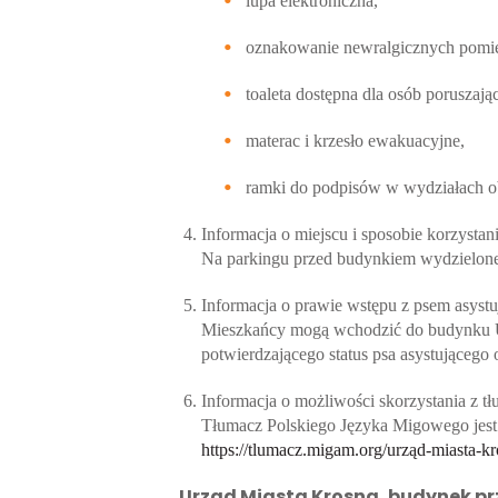
lupa elektroniczna,
oznakowanie newralgicznych pomies
toaleta dostępna dla osób poruszaj
materac i krzesło ewakuacyjne,
ramki do podpisów w wydziałach 
Informacja o miejscu i sposobie korzyst
Na parkingu przed budynkiem wydzielone 
Informacja o prawie wstępu z psem asyst
Mieszkańcy mogą wchodzić do budynku Ur
potwierdzającego status psa asystująceg
Informacja o możliwości skorzystania z t
Tłumacz Polskiego Języka Migowego jest d
https://tlumacz.migam.org/urząd-miasta-k
Urząd Miasta Krosna, budynek przy