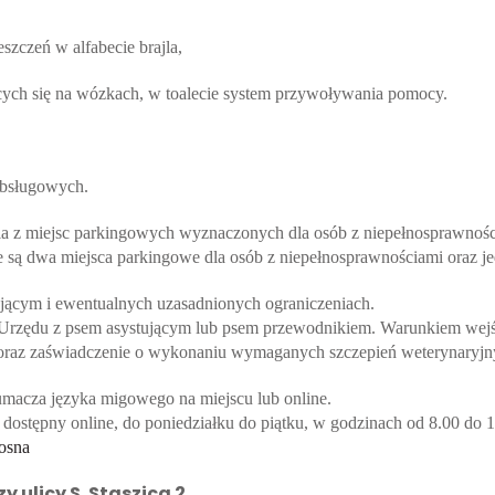
zczeń w alfabecie brajla,
ących się na wózkach, w toalecie system przywoływania pomocy.
obsługowych.
ania z miejsc parkingowych wyznaczonych dla osób z niepełnosprawnośc
są dwa miejsca parkingowe dla osób z niepełnosprawnościami oraz jed
ującym i ewentualnych uzasadnionych ograniczeniach.
zędu z psem asystującym lub psem przewodnikiem. Warunkiem wejścia
o oraz zaświadczenie o wykonaniu wymaganych szczepień weterynaryjn
łumacza języka migowego na miejscu lub online.
ostępny online, do poniedziałku do piątku, w godzinach od 8.00 do 1
rosna
 ulicy S. Staszica 2