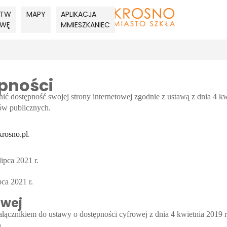
ATW
MAPY
APLIKACJA
AWĘ
MMIESZKANIEC
pności
nić dostępność swojej
strony internetowej
zgodnie z ustawą z dnia 4 kw
tów publicznych.
/krosno.pl
.
lipca 2021 r.
pca 2021 r.
owej
załącznikiem do ustawy o dostępności cyfrowej z dnia 4 kwietnia 2019 r
.