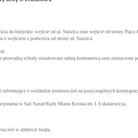
cia do budynku: wejście od ul. Staszica oraz wejście od strony Placu 
a z wejściem z podwórza od strony ul. Staszica.
nd.
e prowadzą schody oznakowane taśmą kontrastową oraz zaznaczone p
e) informujące o rozkładzie pomieszczeń na poszczególnych kondygnac
stacjonarna w Sali Narad Rady Miasta Krosna im. I. Łukasiewicza,
zczeń w alfabecie brajla,