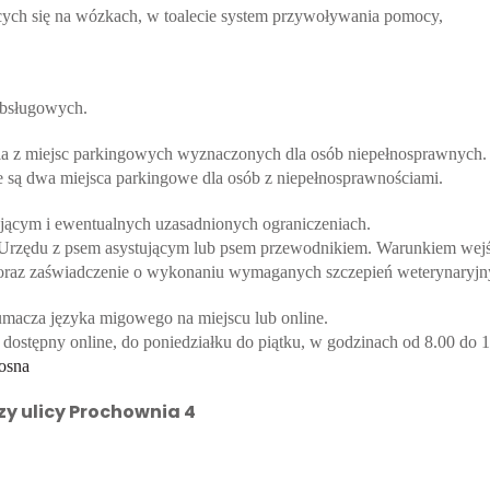
ących się na wózkach, w toalecie system przywoływania pomocy,
obsługowych.
ania z miejsc parkingowych wyznaczonych dla osób niepełnosprawnych.
 są dwa miejsca parkingowe dla osób z niepełnosprawnościami.
ującym i ewentualnych uzasadnionych ograniczeniach.
zędu z psem asystującym lub psem przewodnikiem. Warunkiem wejścia
o oraz zaświadczenie o wykonaniu wymaganych szczepień weterynaryjn
łumacza języka migowego na miejscu lub online.
ostępny online, do poniedziałku do piątku, w godzinach od 8.00 do 1
rosna
zy ulicy Prochownia 4