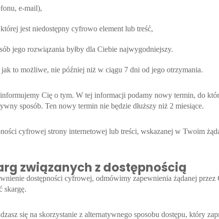
fonu, e-mail),
której jest niedostępny cyfrowo element lub treść,
osób jego rozwiązania byłby dla Ciebie najwygodniejszy.
ak to możliwe, nie później niż w ciągu 7 dni od jego otrzymania.
i poinformujemy Cię o tym. W tej informacji podamy nowy termin, do k
tywny sposób. Ten nowy termin nie będzie dłuższy niż 2 miesiące.
pności cyfrowej strony internetowej lub treści, wskazanej w Twoim żą
arg związanych z dostępnością
wnienie dostępności cyfrowej, odmówimy zapewnienia żądanej przez Ci
ć skargę.
gadzasz się na skorzystanie z alternatywnego sposobu dostępu, który